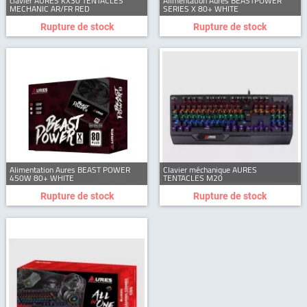
clavier AURES KX30 TENTACLES
Alimentation Aures BEASTPOWER
MECHANIC AR/FR RED
SERIES X 80+ WHITE
Rupture de stock
Rupture de stock
Alimentation Aures BEAST POWER
Clavier méchanique AURES
450W 80+ WHITE
TENTACLES M20
Rupture de stock
Rupture de stock