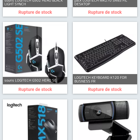
souris LOGITECH G502 HERO BLACK
pack LOGITECH MK270 SANS FIL
LIGHT SYNCH
DESKTOP
Rupture de stock
Rupture de stock
LOGITECH KEYBOARD K120 FOR
souris LOGITECH G502 HERO SE
BUSNESS FR
Rupture de stock
Rupture de stock