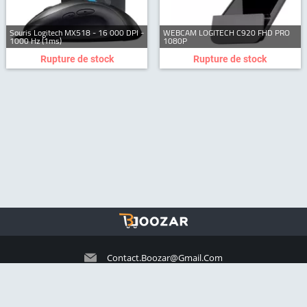
Souris Logitech MX518 - 16 000 DPI -
WEBCAM LOGITECH C920 FHD PRO
1000 Hz (1ms)
1080P
Rupture de stock
Rupture de stock
Contact.boozar@gmail.com