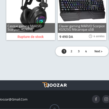
Casque gaming MARVO
Clavier gaming MARVO Scorpion
Scorpion HG9056
KG925G Mécanique uSB
4 années
Rupture de stock
9 490 DA
1
2
3
4
Next >
boozar@gmail.com