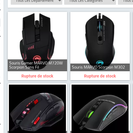
-
-
Souris Gamer MARVO M720W
Scorpion Sans Fil
Souris MARVO Scorpion M302
Rupture de stock
Rupture de stock
-
-