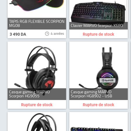
TAPIS RGB FLEXIBLE SCORPION
MG08
Clavier MARVO Scorpion K680
4 années
3 490 DA
Rupture de stock
Casque gaming MARVO
Casque gaming MARVO
Scorpion HG9055
Scorpion HG8902 - USB
Rupture de stock
Rupture de stock