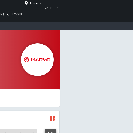
Livrer à :
Oran
ISTER
LOGIN