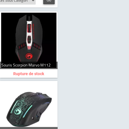
Go
Souris Scorpion Marvo M112
Rupture de stock