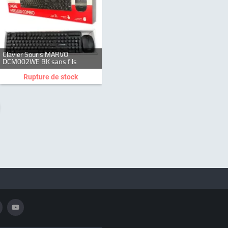
Clavier Souris MARVO
DCM002WE BK sans fils
Rupture de stock