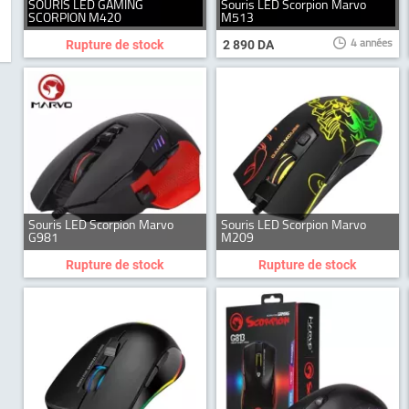
SOURIS LED GAMING
Souris LED Scorpion Marvo
SCORPION M420
M513
4 années
Rupture de stock
2 890 DA
Souris LED Scorpion Marvo
Souris LED Scorpion Marvo
G981
M209
Rupture de stock
Rupture de stock