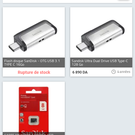
Flash disque SanDisk - OTG USB 3.1
Sandisk Ultra Dual Drive USB Type-C
TYPE C 16Go
128 Go
4 années
Rupture de stock
6 890 DA