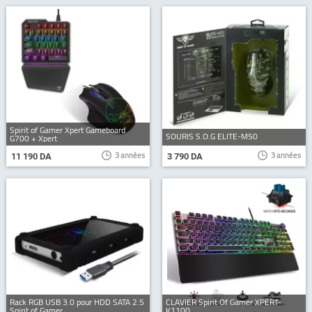
Spirit of Gamer Xpert Gameboard
SOURIS S.O.G ELITE-M50
G700 + Xpert
3 années
3 années
11 190 DA
3 790 DA
Rack RGB USB 3.0 pour HDD SATA 2.5
CLAVIER Spirit Of Gamer XPERT-
Spirit of Gamer
K1100