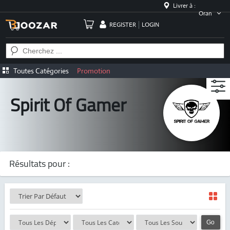
Livrer à :
Oran
REGISTER
LOGIN
Toutes Catégories
Promotion
Spirit Of Gamer
Résultats pour :
Go