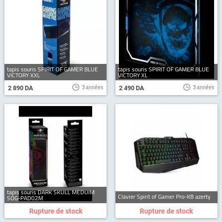
tapis souris SPIRIT OF GAMER BLUE
tapis souris SPIRIT OF GAMER BLUE
VICTORY XXL
VICTORY XL
3 années
3 années
2 890 DA
2 490 DA
tapis souris DARK SKULL MEDUIM
Clavier Spirit of Gamer Pro-K8 azerty
SOG-PAD02M
Rupture de stock
Rupture de stock