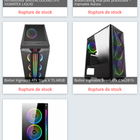
refroidisseur WATERCOOLING CPU
Watercooling RGB pour processeur -
XIGMATEK LIQUID
Xigmatek Aurora
Rupture de stock
Rupture de stock
Boitier Xigmatek ATX Triple X TG ARGB
Boitier Xigmatek Beast ATX EN42876
Rupture de stock
Rupture de stock