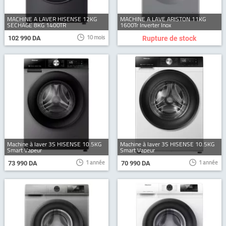
MACHINE A LAVER HISENSE 12KG
MACHINE A LAVE ARISTON 11KG
SECHAGE 8KG 1400TR
1600Tr Inverter Inox
10 mois
102 990 DA
Rupture de stock
Machine à laver 3S HISENSE 10.5KG
Machine à laver 3S HISENSE 10.5KG
Smart Vapeur
Smart Vapeur
1 année
1 année
73 990 DA
70 990 DA