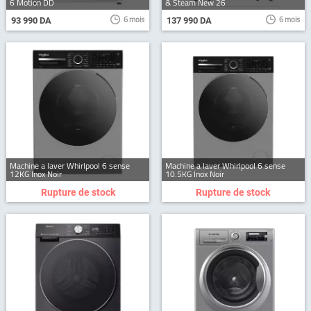
6 Motion DD
& Steam New 26
6 mois
6 mois
93 990 DA
137 990 DA
Machine a laver Whirlpool 6 sense
Machine a laver Whirlpool 6 sense
12KG Inox Noir
10.5KG Inox Noir
Rupture de stock
Rupture de stock