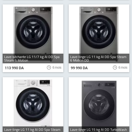
Lave-séchante LG 11/7 kg AI DD Spa
Lave-linge LG 11 kg AI DD Spa Steam
Steam 6 Motion
6 Motion DD
6 mois
6 mois
113 990 DA
99 990 DA
Lave-linge LG 11 kg AI DD Spa Steam
Lave-linge LG 15 kg AI DD TurboWash