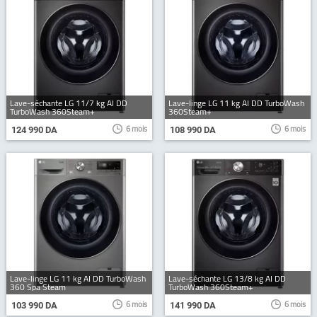
Lave-séchante LG 11/7 kg AI DD
Lave-linge LG 11 kg AI DD TurboWash
TurboWash 360Steam+
360Steam+
6 mois
6 mois
124 990 DA
108 990 DA
Lave-linge LG 11 kg AI DD TurboWash
Lave-séchante LG 13/8 kg AI DD
360 Spa Steam
TurboWash 360Steam+
6 mois
6 mois
103 990 DA
141 990 DA