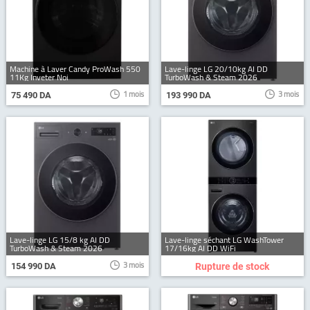
Machine à Laver Candy ProWash 550
Lave-linge LG 20/10kg AI DD
11Kg Inveter Noi
TurboWash & Steam 2026
1 mois
3 mois
75 490 DA
193 990 DA
Lave-linge LG 15/8 kg AI DD
Lave-linge séchant LG WashTower
TurboWash & Steam 2026
17/16kg AI DD WiFi
3 mois
154 990 DA
Rupture de stock