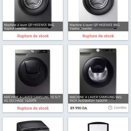
Machine à laver QP HISENSE 8KG
Machine à laver QP HISENSE 8KG
Vapeur Inverter
Vapeur Inverter
Rupture de stock
Rupture de stock
MACHINE A LAVER SAMSUNG 10.5/7
MACHINE A LAVER SAMSUNG 9KG
KG SECHAGE 1400TR
INOX ADDWASH 1400TR
2 années
Rupture de stock
89 990 DA