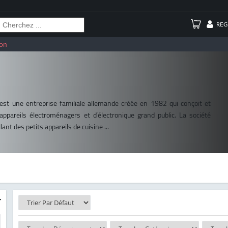
REG
on
est une entreprise familiale allemande créée en 1982 qui conçoit et
ppareils électroménagers et d’électronique grand public. La société
ant des petits appareils de cuisine ...
-