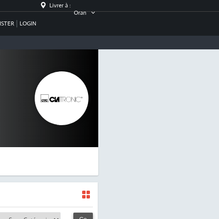
Livrer à :
Oran
ISTER
LOGIN