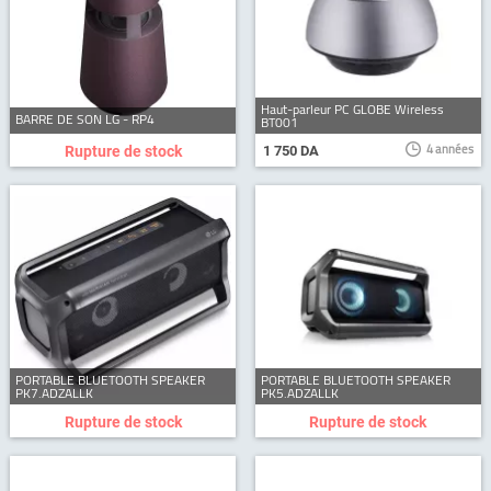
Haut-parleur PC GLOBE Wireless
BARRE DE SON LG - RP4
BT001
4 années
Rupture de stock
1 750 DA
PORTABLE BLUETOOTH SPEAKER
PORTABLE BLUETOOTH SPEAKER
PK7.ADZALLK
PK5.ADZALLK
Rupture de stock
Rupture de stock