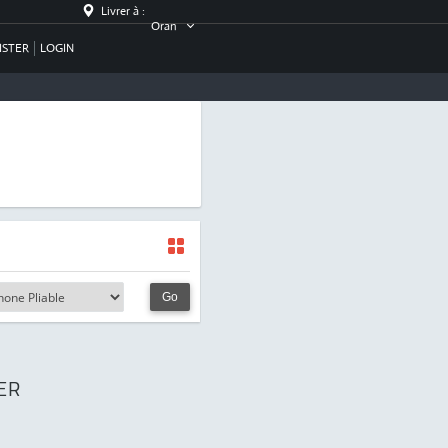
Livrer à :
Oran
ISTER
LOGIN
Go
ER