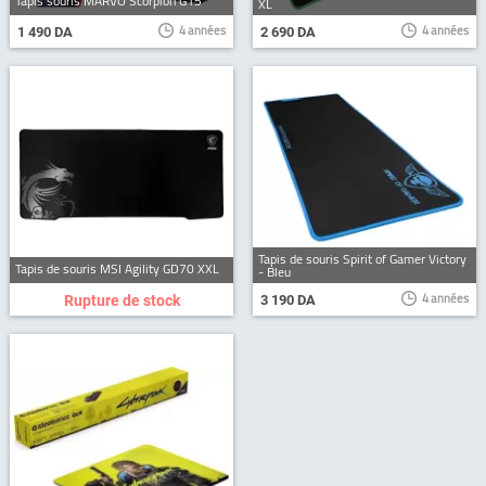
Tapis souris MARVO Scorpion G15
XL
4 années
4 années
1 490 DA
2 690 DA
Tapis de souris Spirit of Gamer Victory
Tapis de souris MSI Agility GD70 XXL
- Bleu
4 années
Rupture de stock
3 190 DA