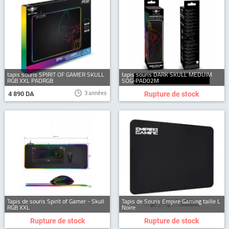
tapis souris SPIRIT OF GAMER SKULL
tapis souris DARK SKULL MEDUIM
RGB XXL PADRGB
SOG-PAD02M
3 années
4 890 DA
Rupture de stock
Tapis de souris Spirit of Gamer - Skull
Tapis de Souris Empire Gaming taille L
RGB XXL
Noire
Rupture de stock
Rupture de stock