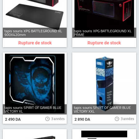
tapis souris XPG BATTLEGROUND XL
tapis souris XPG BATTLEGROUND XL
900X420mm
PRIME
Rupture de stock
Rupture de stock
tapis souris SPIRIT OF GAMER BLUE
tapis souris SPIRIT OF GAMER BLUE
VICTORY XL
VICTORY XXL
3 années
3 années
2 490 DA
2 890 DA