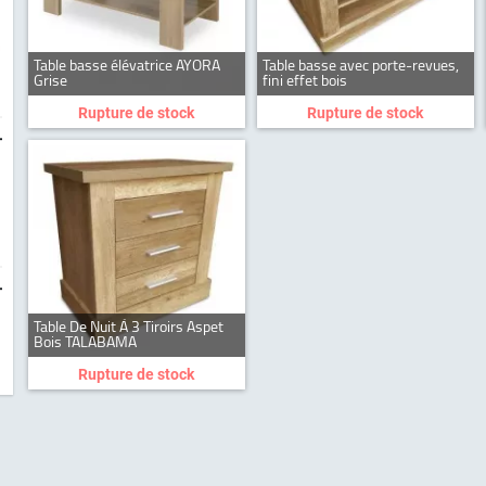
Table basse élévatrice AYORA
Table basse avec porte-revues,
Grise
fini effet bois
Rupture de stock
Rupture de stock
-
-
Table De Nuit À 3 Tiroirs Aspet
Bois TALABAMA
Rupture de stock