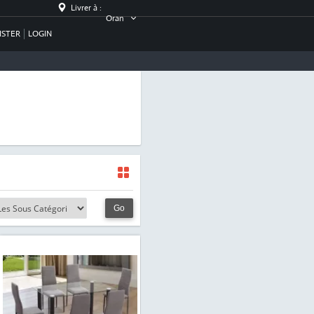
Livrer à :
Oran
ISTER
LOGIN
Go