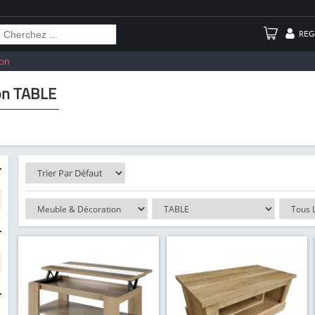
REG
on
on TABLE
-
-
-