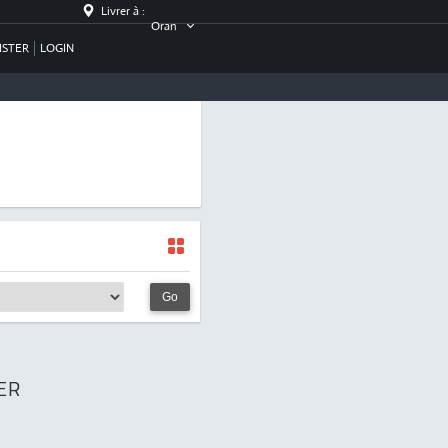
Livrer à :
Oran
ISTER
LOGIN
Go
ER