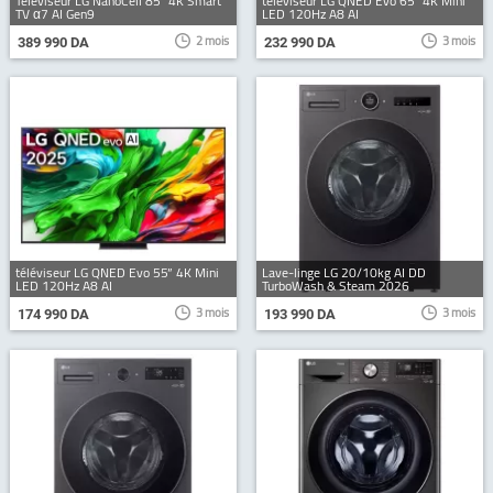
Téléviseur LG NanoCell 85” 4K Smart
téléviseur LG QNED Evo 65” 4K Mini
TV α7 AI Gen9
LED 120Hz A8 AI
2 mois
3 mois
389 990 DA
232 990 DA
téléviseur LG QNED Evo 55” 4K Mini
Lave-linge LG 20/10kg AI DD
LED 120Hz A8 AI
TurboWash & Steam 2026
3 mois
3 mois
174 990 DA
193 990 DA