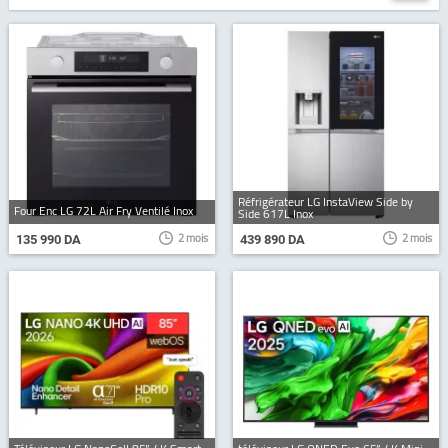
Réfrigérateur LG InstaView Side by
Four Enc LG 72L Air Fry Ventilé Inox
Side 617L Inox
2 mois
2 mois
135 990 DA
439 890 DA