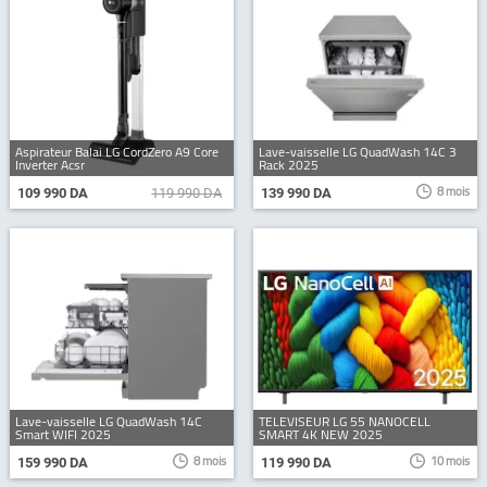
Aspirateur Balai LG CordZero A9 Core
Lave-vaisselle LG QuadWash 14C 3
Inverter Acsr
Rack 2025
8 mois
109 990 DA
119 990 DA
139 990 DA
Lave-vaisselle LG QuadWash 14C
TELEVISEUR LG 55 NANOCELL
Smart WIFI 2025
SMART 4K NEW 2025
8 mois
10 mois
159 990 DA
119 990 DA