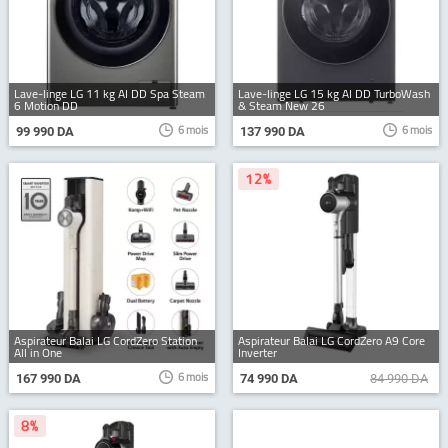
Lave-linge LG 11 kg AI DD Spa Steam
Lave-linge LG 15 kg AI DD TurboWash
6 Motion DD
& Steam New 26
6 mois
6 mois
99 990 DA
137 990 DA
12%
Aspirateur Balai LG CordZero Station
Aspirateur Balai LG CordZero A9 Core
All in One
Inverter
6 mois
167 990 DA
74 990 DA
84 990 DA
8%