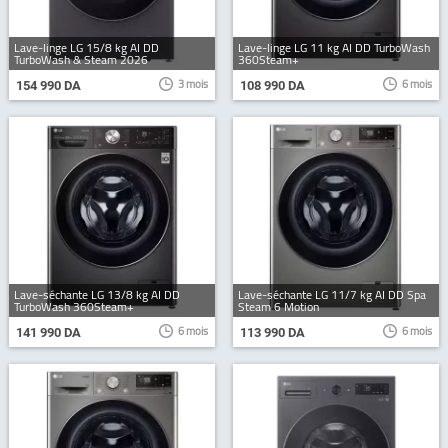
Lave-linge LG 15/8 kg AI DD
Lave-linge LG 11 kg AI DD TurboWash
TurboWash & Steam 2026
360Steam+
3 mois
6 mois
154 990 DA
108 990 DA
Lave-séchante LG 13/8 kg AI DD
Lave-séchante LG 11/7 kg AI DD Spa
TurboWash 360Steam+
Steam 6 Motion
6 mois
6 mois
141 990 DA
113 990 DA