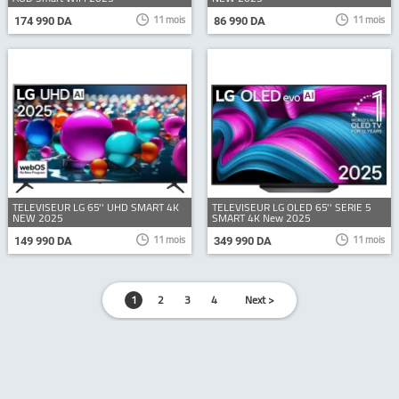
11 mois
11 mois
174 990 DA
86 990 DA
TELEVISEUR LG 65'' UHD SMART 4K
TELEVISEUR LG OLED 65'' SERIE 5
NEW 2025
SMART 4K New 2025
11 mois
11 mois
149 990 DA
349 990 DA
1
2
3
4
Next >