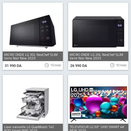
MICRO ONDE LG 30L NeoChef SLIM
MICRO ONDE LG 20L NeoChef SLIM
Verre Noir New 2025
Verre Noir New 2025
10 mois
10 mois
31 990 DA
26 990 DA
Lave-vaisselle LG QuadWash 14C
TELEVISEUR LG 50'' UHD SMART 4K
AOD Smart WIFI 2025
NEW 2025