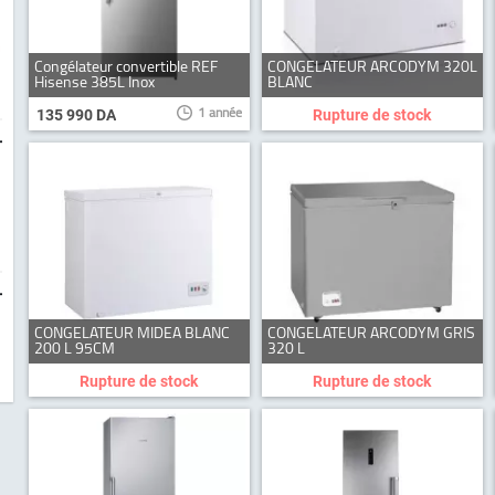
Congélateur convertible REF
CONGELATEUR ARCODYM 320L
Hisense 385L Inox
BLANC
1 année
135 990 DA
Rupture de stock
-
-
CONGELATEUR MIDEA BLANC
CONGELATEUR ARCODYM GRIS
200 L 95CM
320 L
Rupture de stock
Rupture de stock