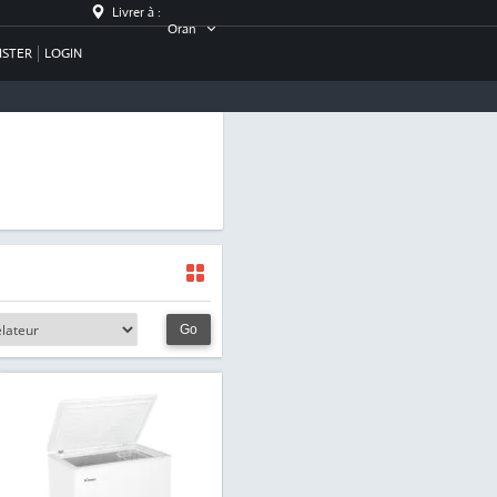
Livrer à :
Oran
ISTER
LOGIN
Go