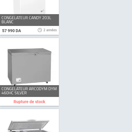
CONGELATEUR CANDY 203L
BLANC
2 années
57 990 DA
CONGELATEUR ARCODYM DYM
460HC SILVER
Rupture de stock