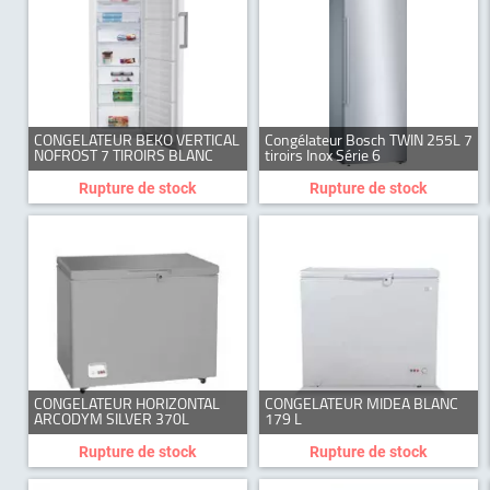
CONGELATEUR BEKO VERTICAL
Congélateur Bosch TWIN 255L 7
NOFROST 7 TIROIRS BLANC
tiroirs Inox Série 6
Rupture de stock
Rupture de stock
CONGELATEUR HORIZONTAL
CONGELATEUR MIDEA BLANC
ARCODYM SILVER 370L
179 L
Rupture de stock
Rupture de stock