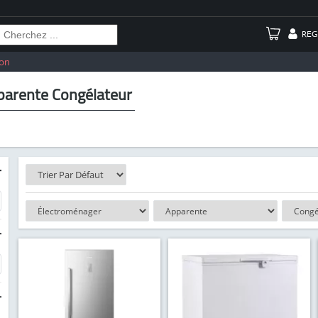
REG
on
parente Congélateur
-
-
-