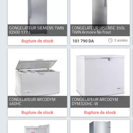
GONGELATEUR SIEMENS TWIN
CONGELATEUR HISENSE 350L
IQ500 177 L
TWIN Armoire No frost
3 années
Rupture de stock
101 790 DA
CONGELATEUR ARCODYM
CONGELATEUR ARCODYM
460HC
DYM320HC-W
Rupture de stock
Rupture de stock