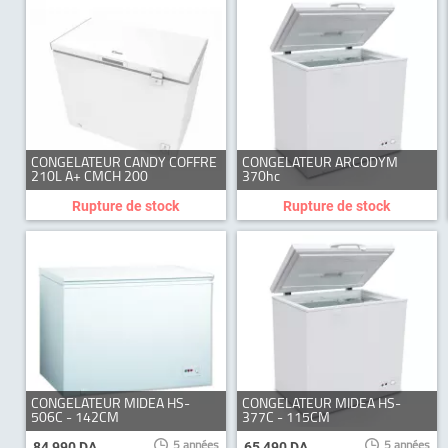
CONGELATEUR CANDY COFFRE
CONGELATEUR ARCODYM
210L A+ CMCH 200
370hc
Rupture de stock
Rupture de stock
CONGELATEUR MIDEA HS-
CONGELATEUR MIDEA HS-
506C - 142CM
377C - 115CM
5 années
5 années
84 990 DA
65 490 DA