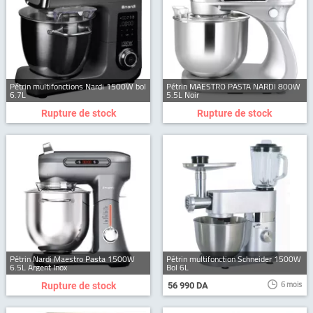
Pétrin multifonctions Nardi 1500W bol
Pétrin MAESTRO PASTA NARDI 800W
6.7L
5.5L Noir
Rupture de stock
Rupture de stock
Pétrin Nardi Maestro Pasta 1500W
Pétrin multifonction Schneider 1500W
6.5L Argent Inox
Bol 6L
6 mois
Rupture de stock
56 990 DA