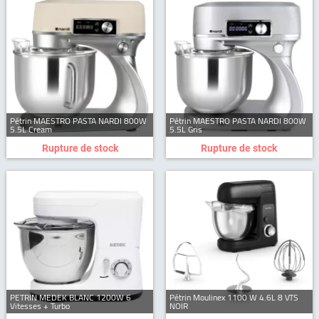
Pétrin MAESTRO PASTA NARDI 800W
Pétrin MAESTRO PASTA NARDI 800W
5.5L Cream
5.5L Gris
Rupture de stock
Rupture de stock
PETRIN MEDEK BLANC 1200W 6
Pétrin Moulinex 1100 W 4.6L 8 VTS
Vitesses + Turbo
NOIR