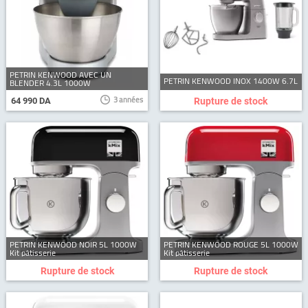
PETRIN KENWOOD AVEC UN
PETRIN KENWOOD INOX 1400W 6.7L
BLENDER 4.3L 1000W
3 années
64 990 DA
Rupture de stock
PETRIN KENWOOD NOIR 5L 1000W
PETRIN KENWOOD ROUGE 5L 1000W
Kit pâtisserie
Kit pâtisserie
Rupture de stock
Rupture de stock