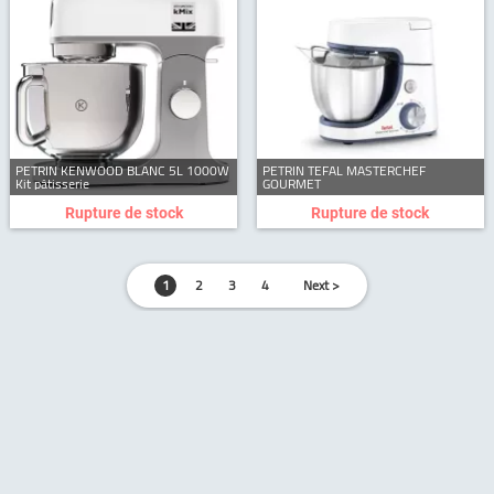
PETRIN KENWOOD BLANC 5L 1000W
PETRIN TEFAL MASTERCHEF
Kit pâtisserie
GOURMET
Rupture de stock
Rupture de stock
1
2
3
4
Next >