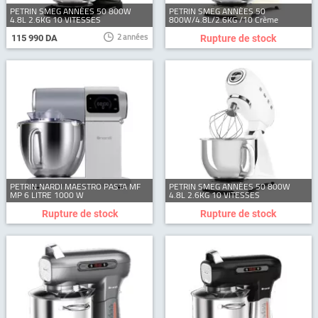
PETRIN SMEG ANNÉES 50 800W
PETRIN SMEG ANNÉES 50
4.8L 2.6KG 10 VITESSES
800W/4.8L/2.6KG /10 Crème
2 années
115 990 DA
Rupture de stock
PETRIN NARDI MAESTRO PASTA MF
PETRIN SMEG ANNÉES 50 800W
MP 6 LITRE 1000 W
4.8L 2.6KG 10 VITESSES
Rupture de stock
Rupture de stock