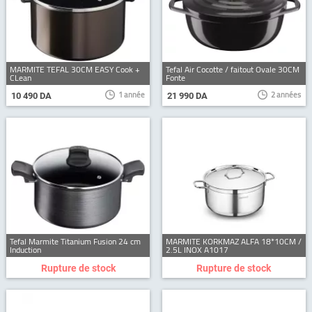
MARMITE TEFAL 30CM EASY Cook +
Tefal Air Cocotte / faitout Ovale 30CM
CLean
Fonte
1 année
2 années
10 490 DA
21 990 DA
Tefal Marmite Titanium Fusion 24 cm
MARMITE KORKMAZ ALFA 18*10CM /
Induction
2.5L INOX A1017
Rupture de stock
Rupture de stock