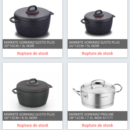
MARMITE KORKMAZ GUSTO PLUS
MARMITE KORKMAZ GUSTO PLUS
20*10CM / 3L NOIR
24*12CM / 5L NOIR
Rupture de stock
Rupture de stock
MARMITE KORKMAZ GUSTO PLUS
MARMITE KORKMAZ PROLINE
26*13CM / 6.5L NOIR
28*12CM / 7.3L INOX A1171
Rupture de stock
Rupture de stock