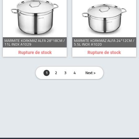
MARMITE KORKMAZ ALFA 28*18CM /
MARMITE KORKMAZ ALFA 24*12CM /
11L INOX A1029
5.5L INOX A1020
Rupture de stock
Rupture de stock
1
2
3
4
Next >