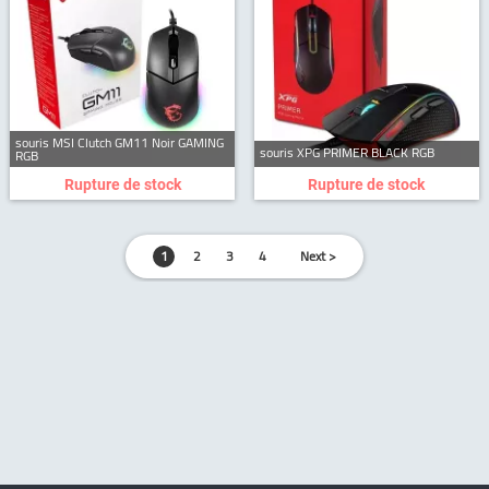
souris MSI Clutch GM11 Noir GAMING
souris XPG PRIMER BLACK RGB
RGB
Rupture de stock
Rupture de stock
1
2
3
4
Next >