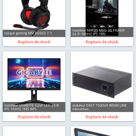
moniteur MATOS MSG-25 FIGHER
casque gaming MSI DS502 7.1
24.5' 180HZ IPS 1MS
Rupture de stock
Rupture de stock
moniteur GIGABYTE G24F LED 23.8
onduleur EAST 1500VA 900W LINE
IPS 165HZ 1MS 90%
interactive,
Rupture de stock
Rupture de stock