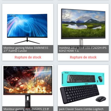
Moniteur gaming Matos DARKNESS
moniteur DELL 23.8 LED P2422H IPS
27″ FullHD Curved
60HZ HDMI 1.4
Rupture de stock
Rupture de stock
Moniteur gaming AOC 24G2E5 23.8'
pack Clavier Souris Combo Logitech