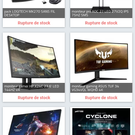
pack LOGITECH MK270 SANS FIL
moniteur pro AOC 27 LED 27V2Q IPS
DESKTOP
75HZ 5MS
Rupture de stock
Rupture de stock
moniteur gamer HP X24C 23.6' LED
moniteur gaming ASUS TUF 34
144HZ VA
VG34VQL WQHD 4K
Rupture de stock
Rupture de stock