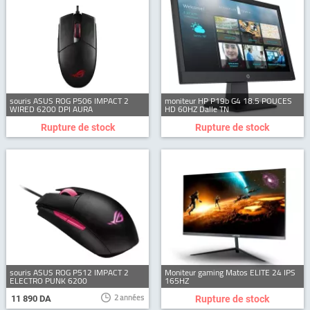
souris ASUS ROG P506 IMPACT 2
moniteur HP P19b G4 18.5 POUCES
WIRED 6200 DPI AURA
HD 60HZ Dalle TN
Rupture de stock
Rupture de stock
souris ASUS ROG P512 IMPACT 2
Moniteur gaming Matos ELITE 24 IPS
ELECTRO PUNK 6200
165HZ
2 années
11 890 DA
Rupture de stock