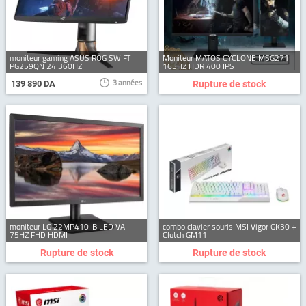
moniteur gaming ASUS ROG SWIFT
Moniteur MATOS CYCLONE MSG271
PG259QN 24 360HZ
165HZ HDR 400 IPS
3 années
139 890 DA
Rupture de stock
moniteur LG 22MP410-B LED VA
combo clavier souris MSI Vigor GK30 +
75HZ FHD HDMI
Clutch GM11
Rupture de stock
Rupture de stock